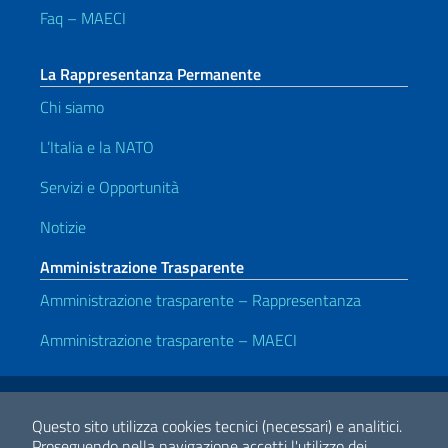
Faq – MAECI
La Rappresentanza Permanente
Chi siamo
L’Italia e la NATO
Servizi e Opportunità
Notizie
Amministrazione Trasparente
Amministrazione trasparente – Rappresentanza
Amministrazione trasparente – MAECI
Link Utili
Note legali
Privacy e cookie policy
Dichiarazione di accessiblità
Questo sito utilizza cookies tecnici (necessari) e analitici.
Proseguendo nella navigazione accetti l'utilizzo dei