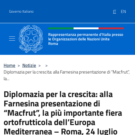
Salta al contenuto
IT
EN
Governo Italiano
Intestazione sito, social e menù
Rappresentanza permanente d’Italia presso
le Organizzazioni delle Nazioni Unite
Roma
Il sito ufficiale della Rappresentanza perma
Home
>
Notizie
>
>
Diplomazia per la crescita: alla Farnesina presentazione di “Macfrut”,
la...
Diplomazia per la crescita: alla
Farnesina presentazione di
“Macfrut”, la più importante fiera
ortofrutticola dell’Europa
Mediterranea – Roma, 24 luglio