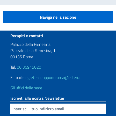
Naviga nella sezione
Sezione footer
Recapiti e contatti
Palazzo della Farnesina
Piazzale della Farnesina, 1
00135 Roma
Tel:
06 36915020
E-mail:
segreteria.rapponuroma@esteri.it
Gli uffici della sede
Iscriviti alla nostra Newsletter
Inserisci la tua email