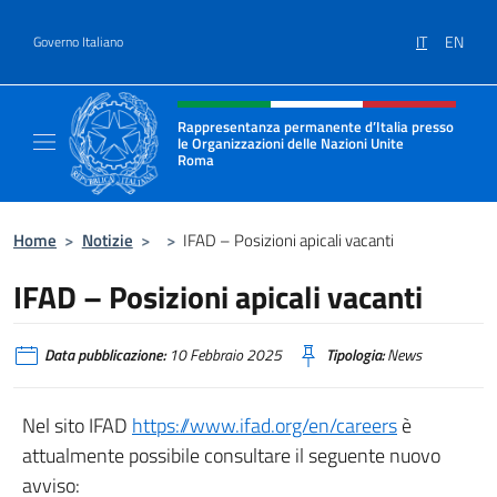
Salta al contenuto
IT
EN
Governo Italiano
Intestazione sito, social e menù
Rappresentanza permanente d’Italia presso
le Organizzazioni delle Nazioni Unite
Roma
Il sito ufficiale della Rappresentanza perma
Home
>
Notizie
>
>
IFAD – Posizioni apicali vacanti
IFAD – Posizioni apicali vacanti
Data pubblicazione:
10 Febbraio 2025
Tipologia:
News
Nel sito IFAD
https://www.ifad.org/en/careers
è
attualmente possibile consultare il seguente nuovo
avviso: