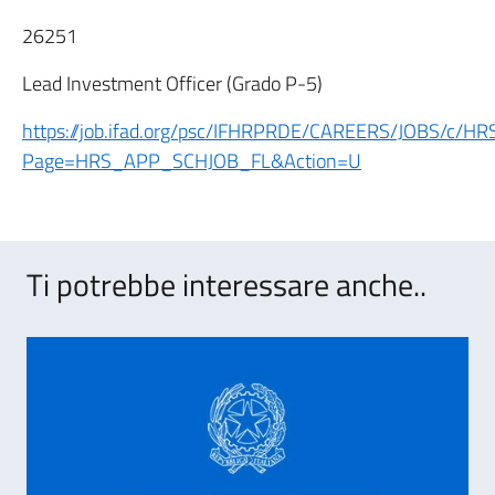
26251
Lead Investment Officer (Grado P-5)
https://job.ifad.org/psc/IFHRPRDE/CAREERS/JOBS/
Page=HRS_APP_SCHJOB_FL&Action=U
Ti potrebbe interessare anche..