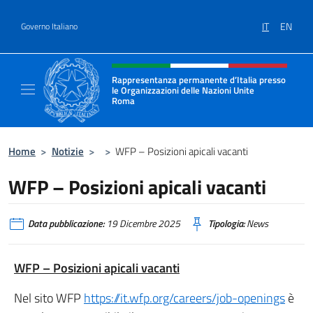
Salta al contenuto
IT
EN
Governo Italiano
Intestazione sito, social e menù
Rappresentanza permanente d’Italia presso
le Organizzazioni delle Nazioni Unite
Roma
Il sito ufficiale della Rappresentanza perma
Home
>
Notizie
>
>
WFP – Posizioni apicali vacanti
WFP – Posizioni apicali vacanti
Data pubblicazione:
19 Dicembre 2025
Tipologia:
News
WFP – Posizioni apicali vacanti
Nel sito WFP
https://it.wfp.org/careers/job-openings
è