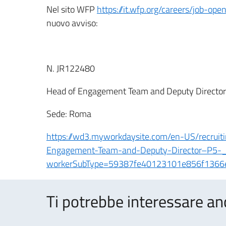
Nel sito WFP
https://it.wfp.org/careers/job-ope
nuovo avviso:
N. JR122480
Head of Engagement Team and Deputy Director
Sede: Roma
https://wd3.myworkdaysite.com/en-US/recruit
Engagement-Team-and-Deputy-Director–P5-
workerSubType=59387fe40123101e856f136
Ti potrebbe interessare an