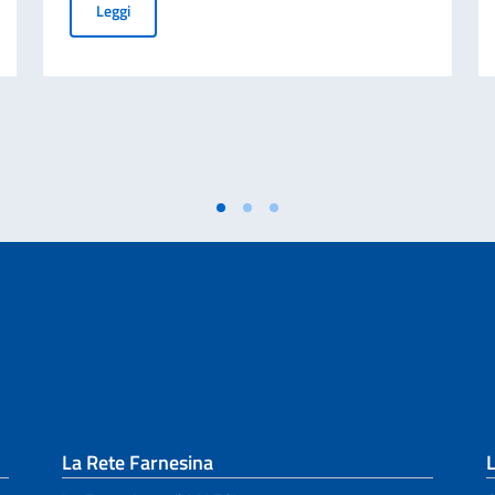
FAO – Posizioni apicali vacanti
Leggi
La Rete Farnesina