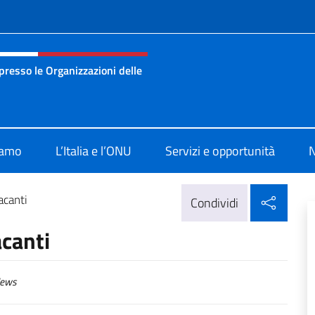
e menù
resso le Organizzazioni delle
nza permanente d’Italia presso le Organizzazioni delle Nazion
iamo
L’Italia e l’ONU
Servizi e opportunità
N
Condi
acanti
Condividi
acanti
ews