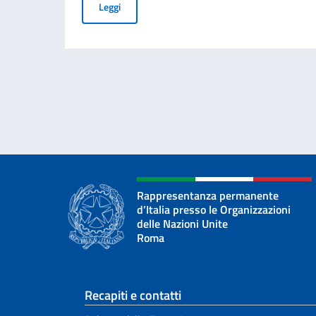
IFAD – Posizioni apicali vacanti
Leggi
Rappresentanza permanente
d’Italia presso le Organizzazioni
delle Nazioni Unite
Roma
Sezione footer
Recapiti e contatti