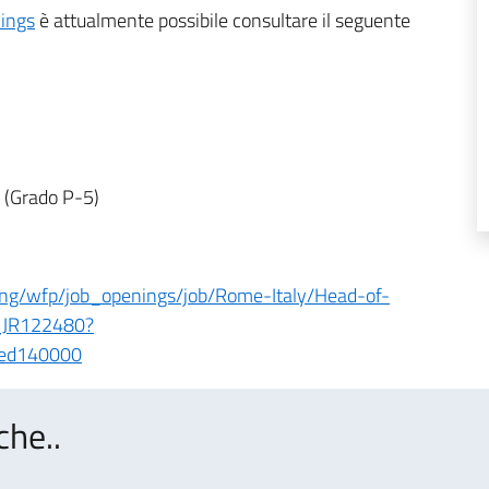
nings
è attualmente possibile consultare il seguente
 (Grado P-5)
ing/wfp/job_openings/job/Rome-Italy/Head-of-
_JR122480?
6ed140000
che..