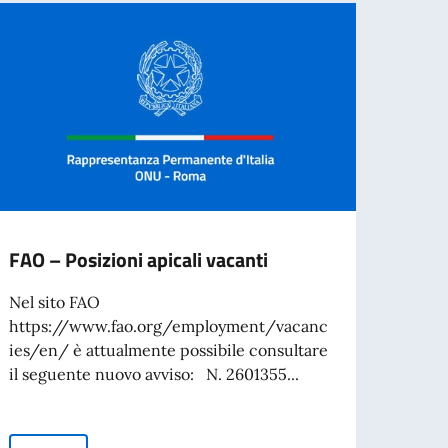
FAO – Posizioni apicali vacanti
FAO –
Nel sito FAO
Nel s
https://www.fao.org/employment/vacanc
https
ies/en/ è attualmente possibile consultare
ies/e
il seguente nuovo avviso: N. 2601355...
i segu