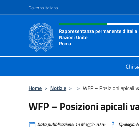
Salta al contenuto
Governo Italiano
Intestazione sito, social 
Rappresentanza permanente d’Italia p
Nazioni Unite
Roma
Il sito ufficiale della Rappresenta
Chi s
Home
>
Notizie
>
>
WFP – Posizioni apicali v
WFP – Posizioni apicali v
Data pubblicazione:
13 Maggio 2026
Tipologia:
N