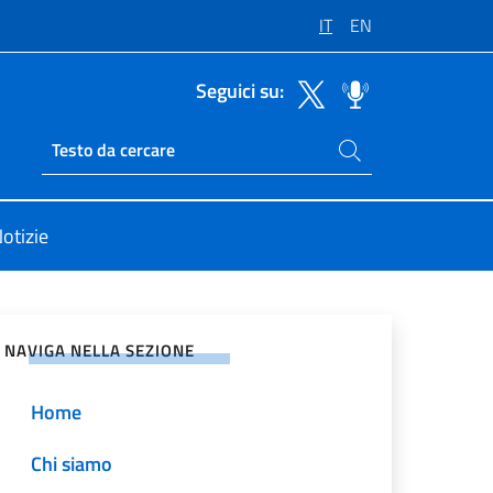
IT
EN
Seguici su:
Cerca nel sito
Ricerca sito live
i Unite Roma
otizie
vidi sui Social Network
NAVIGA NELLA SEZIONE
Home
Chi siamo