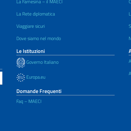
La Farnesina – il MAECI
C
La Rete diplomatica
L
Viaggiare sicuri
S
Dove siamo nel mondo
N
Le Istituzioni
A
Governo Italiano
A
Europa.eu
Domande Frequenti
Faq – MAECI