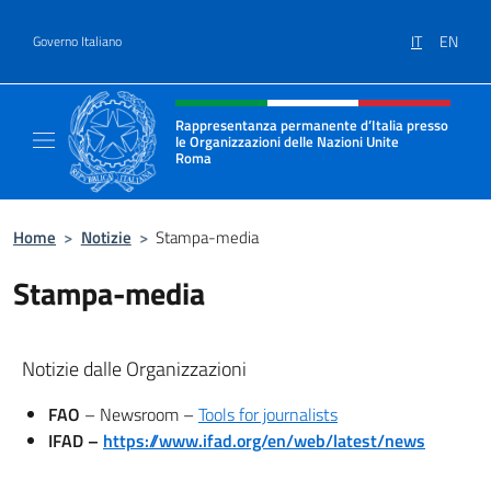
Salta al contenuto
IT
EN
Governo Italiano
Intestazione sito, social e menù
Rappresentanza permanente d’Italia presso
le Organizzazioni delle Nazioni Unite
Roma
Il sito ufficiale della Rappresentanza perma
Home
>
Notizie
>
Stampa-media
Stampa-media
Notizie dalle Organizzazioni
FAO
– Newsroom –
Tools for journalists
IFAD –
https://www.ifad.org/en/web/latest/news