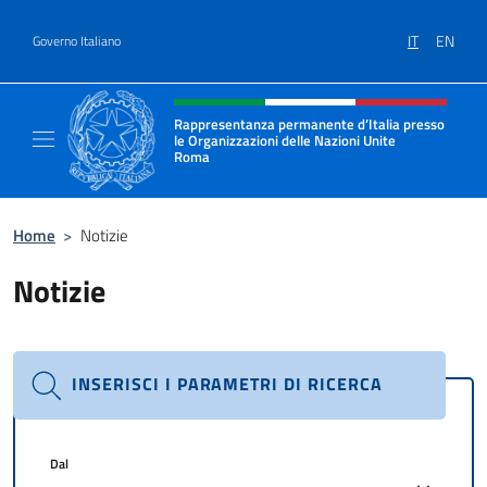
Salta al contenuto
IT
EN
Governo Italiano
Intestazione sito, social e menù
Rappresentanza permanente d’Italia presso
le Organizzazioni delle Nazioni Unite
Roma
Il sito ufficiale della Rappresentanza perma
Home
>
Notizie
Notizie
INSERISCI I PARAMETRI DI RICERCA
Dal