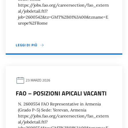
https://jobs.fao.org/careersection/fao_extern
al/jobdetail.ftl?
job=2600542&tz=GMT%2B01%3A00&tzname=E
urope%2FRome
LEGGI DI PIÙ
23 MARZO 2026
FAO – POSIZIONI APICALI VACANTI
N. 2600554 FAO Representative in Armenia
(Grado P-5) Sede: Yerevan, Armenia
https://jobs.fao.org/careersection/fao_extern
al/jobdetail.ftl?