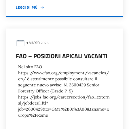
LEGGI DI PIÙ
9 MARZO 2026
FAO – POSIZIONI APICALI VACANTI
Nel sito FAO
https://www.fao.org/employment/vacancies/
en/ è attualmente possibile consultare il
seguente nuovo avviso: N. 2600429 Senior
Forestry Officer (Grado P-5)
https://jobs.fao.org/careersection/fao_extern
al/jobdetail.ftl?
job=2600429&tz=GMT%2B01%3A00&tzname=E
urope%2FRome