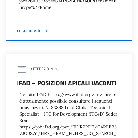
job=2600373&tz=GMT%2B01%3A00&tzname=E
urope%2FRome
LEGGI DI PIÙ
18 FEBBRAIO 2026
IFAD – POSIZIONI APICALI VACANTI
Nel sito IFAD https://www.ifad.org/en/careers
è attualmente possibile consultare i seguenti
nuovi avvisi: N. 33863 Lead Global Technical
Specialist – ITC for Development (ITC4D) Sede:
Roma
https://job.ifad.org/psc/IFHRPRDE/CAREERS
/JOBS/c/HRS_HRAM_FL.HRS_CG_SEARCH_