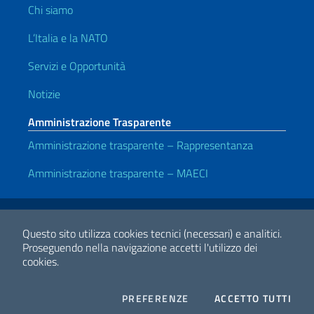
Chi siamo
L’Italia e la NATO
Servizi e Opportunità
Notizie
Amministrazione Trasparente
Amministrazione trasparente – Rappresentanza
Amministrazione trasparente – MAECI
Link Utili
Note legali
Privacy e cookie policy
Dichiarazione di accessiblità
Questo sito utilizza cookies tecnici (necessari) e analitici.
Proseguendo nella navigazione accetti l'utilizzo dei
cookies.
2026 Copyright Ministero degli Affari Esteri e della Cooperazione
Internazionale
COOKIES
I CO
PREFERENZE
ACCETTO TUTTI
Facebook
Twitter
Whatsapp