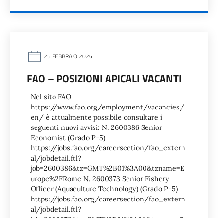
25 FEBBRAIO 2026
FAO – POSIZIONI APICALI VACANTI
Nel sito FAO
https://www.fao.org/employment/vacancies/
en/ è attualmente possibile consultare i
seguenti nuovi avvisi: N. 2600386 Senior
Economist (Grado P-5)
https://jobs.fao.org/careersection/fao_extern
al/jobdetail.ftl?
job=2600386&tz=GMT%2B01%3A00&tzname=E
urope%2FRome N. 2600373 Senior Fishery
Officer (Aquaculture Technology) (Grado P-5)
https://jobs.fao.org/careersection/fao_extern
al/jobdetail.ftl?