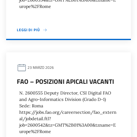
job=2600554&tz=GMT%2B01%3A00&tzname=E
urope%2FRome
LEGGI DI PIÙ
23 MARZO 2026
FAO – POSIZIONI APICALI VACANTI
N. 2600555 Deputy Director, CSI Digital FAO
and Agro-Informatics Division (Grado D-1)
Sede: Roma
https://jobs.fao.org/careersection/fao_extern
al/jobdetail.ftl?
job=2600542&tz=GMT%2B01%3A00&tzname=E
urope%2FRome