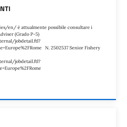
ANTI
O
/en/ è attualmente possibile consultare i
Adviser (Grado P-5)
ernal/jobdetail.ftl?
=Europe%2FRome N. 2502537 Senior Fishery
ernal/jobdetail.ftl?
me=Europe%2FRome