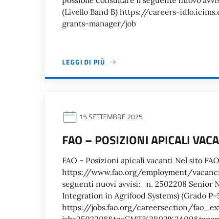
possibile consultare il seguente nuovo avv
(Livello Band B) https://careers-idlo.ic
grants-manager/job
LEGGI DI PIÙ
15 SETTEMBRE 2025
FAO – POSIZIONI APICALI VAC
FAO – Posizioni apicali vacanti Nel sito FA
https://www.fao.org/employment/vacancies
seguenti nuovi avvisi: n. 2502208 Senior N
Integration in Agrifood Systems) (Grado P-
https://jobs.fao.org/careersection/fao_ext