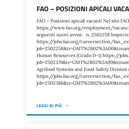
FAO – POSIZIONI APICALI VAC
FAO – Posizioni apicali vacanti Nel sito FA
https://www.fao.org/employment/vacancies
seguenti nuovi avvisi: n. 2502258 Inspect
https://jobs.fao.org/careersection/fao_ext
job=2502258&tz=GMT%2B02%3A00&tzname
Human Resources (Grado D-1) https://jobs.
job=2502379&tz=GMT%2B02%3A00&tzname
Agrifood Systems and Food Safety Division 
https://jobs.fao.org/careersection/fao_ext
job=2502386&tz=GMT%2B02%3A00&tzn
LEGGI DI PIÙ