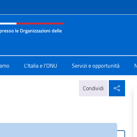
e menù
resso le Organizzazioni delle
nza permanente d’Italia presso le Organizzazioni delle Nazion
iamo
L’Italia e l’ONU
Servizi e opportunità
N
Condi
Condividi