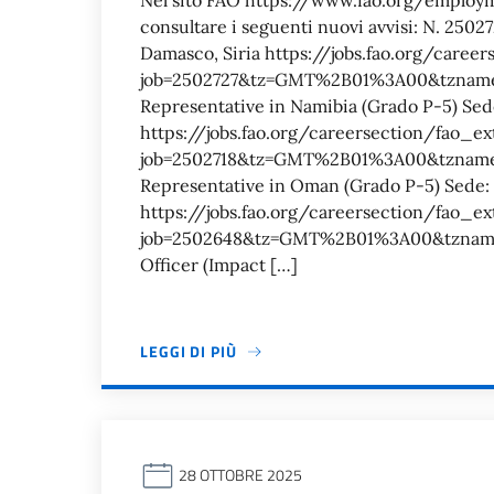
Nel sito FAO https://www.fao.org/employm
consultare i seguenti nuovi avvisi: N. 2502
Damasco, Siria https://jobs.fao.org/career
job=2502727&tz=GMT%2B01%3A00&tznam
Representative in Namibia (Grado P-5) Se
https://jobs.fao.org/careersection/fao_ext
job=2502718&tz=GMT%2B01%3A00&tznam
Representative in Oman (Grado P-5) Sede
https://jobs.fao.org/careersection/fao_ext
job=2502648&tz=GMT%2B01%3A00&tzname
Officer (Impact […]
LEGGI DI PIÙ
28 OTTOBRE 2025