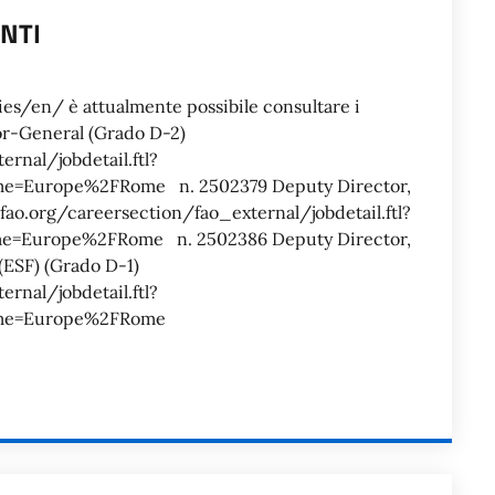
ANTI
O
/en/ è attualmente possibile consultare i
or-General (Grado D-2)
ernal/jobdetail.ftl?
=Europe%2FRome n. 2502379 Deputy Director,
fao.org/careersection/fao_external/jobdetail.ftl?
=Europe%2FRome n. 2502386 Deputy Director,
(ESF) (Grado D-1)
ernal/jobdetail.ftl?
ame=Europe%2FRome