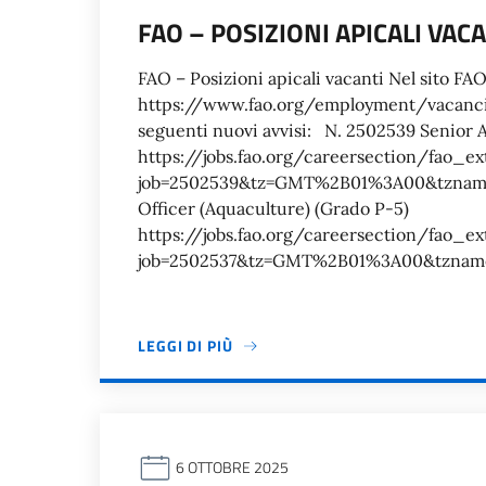
FAO – POSIZIONI APICALI VAC
FAO – Posizioni apicali vacanti Nel sito FA
https://www.fao.org/employment/vacancies
seguenti nuovi avvisi: N. 2502539 Senior 
https://jobs.fao.org/careersection/fao_ext
job=2502539&tz=GMT%2B01%3A00&tzname
Officer (Aquaculture) (Grado P-5)
https://jobs.fao.org/careersection/fao_ext
job=2502537&tz=GMT%2B01%3A00&tzna
LEGGI DI PIÙ
6 OTTOBRE 2025