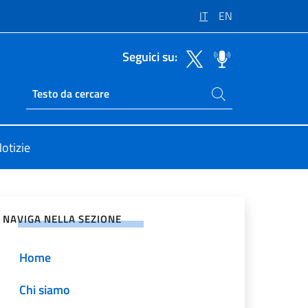
IT
EN
Seguici su:
Cerca nel sito
Ricerca sito live
i Unite Roma
otizie
vidi sui Social Network
NAVIGA NELLA SEZIONE
Home
Chi siamo