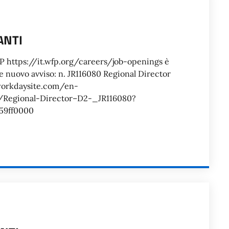
ANTI
FP https://it.wfp.org/careers/job-openings è
e nuovo avviso: n. JR116080 Regional Director
yworkdaysite.com/en-
/Regional-Director–D2-_JR116080?
59ff0000