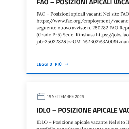
FAO – POSIZIONI APICALI VAC
FAO – Posizioni apicali vacanti Nel sito FA
https://www.fao.org/employment/vacancies
seguente nuovo avviso: n. 250282 FAO Repr
(Grado P-5) Sede: Kinshasa https://jobs.fa
job=2502282&tz=GMT%2B02%3A00&tzna
LEGGI DI PIÙ
15 SETTEMBRE 2025
IDLO – POSIZIONE APICALE V
IDLO – Posizione apicale vacante Nel sito