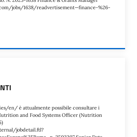
iso: N. 2025-1638 Finance & Grants Manager
ims.com/jobs/1638/readvertisement—finance-%26-
ANTI
O
/en/ è attualmente possibile consultare i
utrition and Food Systems Officer (Nutrition
5)
ernal/jobdetail.ftl?