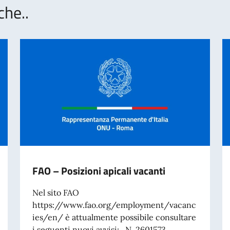
che..
FAO – Posizioni apicali vacanti
Nel sito FAO
https://www.fao.org/employment/vacanc
ies/en/ è attualmente possibile consultare
i seguenti nuovi avvisi: N. 2601573...