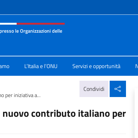
e menù
resso le Organizzazioni delle
nza permanente d’Italia presso le Organizzazioni delle Nazion
iamo
L’Italia e l’ONU
Servizi e opportunità
N
Condi
Condividi
per iniziativa a...
uovo contributo italiano per