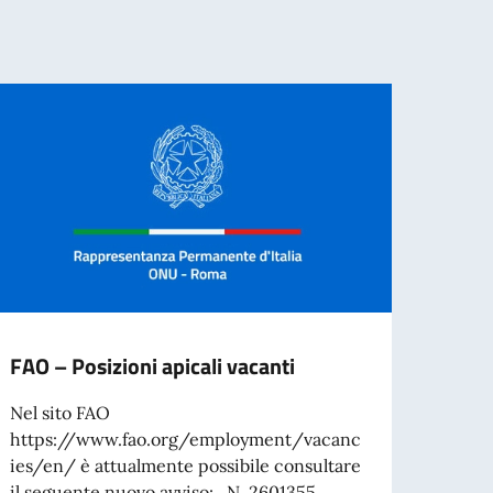
FAO – Posizioni apicali vacanti
FAO –
Nel sito FAO
Nel s
https://www.fao.org/employment/vacanc
https
ies/en/ è attualmente possibile consultare
ies/e
il seguente nuovo avviso: N. 2601355...
i segu