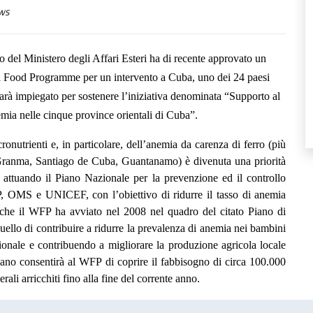
ws
del Ministero degli Affari Esteri ha di recente approvato un
ld Food Programme per un intervento a Cuba, uno dei 24 paesi
 sarà impiegato per sostenere l’iniziativa denominata “Supporto al
emia nelle cinque province orientali di Cuba”.
onutrienti e, in particolare, dell’anemia da carenza di ferro (più
, Granma, Santiago de Cuba, Guantanamo) è divenuta una priorità
a attuando il Piano Nazionale per la prevenzione ed il controllo
P, OMS e UNICEF, con l’obiettivo di ridurre il tasso di anemia
o, che il WFP ha avviato nel 2008 nel quadro del citato Piano di
ello di contribuire a ridurre la prevalenza di anemia nei bambini
zionale e contribuendo a migliorare la produzione agricola locale
aliano consentirà al WFP di coprire il fabbisogno di circa 100.000
erali arricchiti fino alla fine del corrente anno.