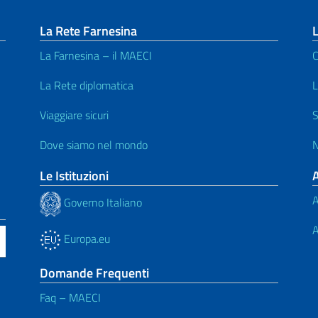
La Rete Farnesina
La Farnesina – il MAECI
C
La Rete diplomatica
L
Viaggiare sicuri
S
Dove siamo nel mondo
N
Le Istituzioni
A
Governo Italiano
A
Europa.eu
Domande Frequenti
Faq – MAECI