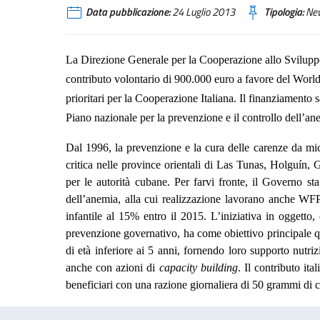
Data pubblicazione:
24 Luglio 2013
Tipologia:
Ne
La Direzione Generale per la Cooperazione allo Sviluppo 
contributo volontario di 900.000 euro a favore del Wor
prioritari per la Cooperazione Italiana. Il finanziamento
Piano nazionale per la prevenzione e il controllo dell’an
Dal 1996, la prevenzione e la cura delle carenze da micr
critica nelle province orientali di Las Tunas, Holguín
per le autorità cubane. Per farvi fronte, il Governo st
dell’anemia, alla cui realizzazione lavorano anche WF
infantile al 15% entro il 2015. L’iniziativa in oggett
prevenzione governativo, ha come obiettivo principale qu
di età inferiore ai 5 anni, fornendo loro supporto nutri
anche con azioni di
capacity building
. Il contributo it
beneficiari con una razione giornaliera di
50 grammi
di c