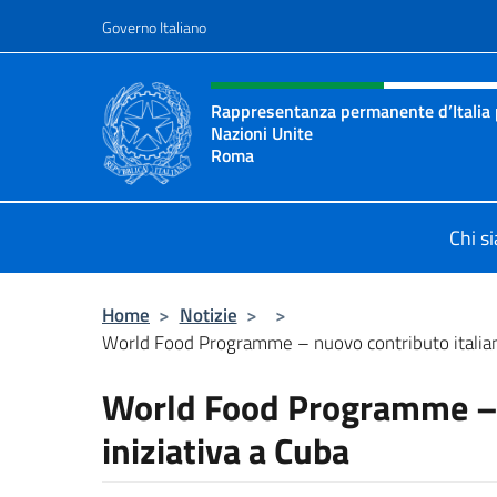
Salta al contenuto
Governo Italiano
Intestazione sito, social 
Rappresentanza permanente d’Italia p
Nazioni Unite
Roma
Il sito ufficiale della Rappresenta
Chi s
Home
>
Notizie
>
>
World Food Programme – nuovo contributo italiano 
World Food Programme – n
iniziativa a Cuba